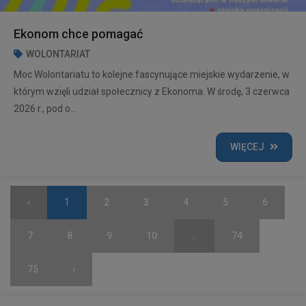
Ekonom chce pomagać
WOLONTARIAT
Moc Wolontariatu to kolejne fascynujące miejskie wydarzenie, w
którym wzięli udział społecznicy z Ekonoma. W środę, 3 czerwca
2026 r., pod o...
WIĘCEJ
‹
1
2
3
4
5
6
7
8
9
10
...
74
75
›