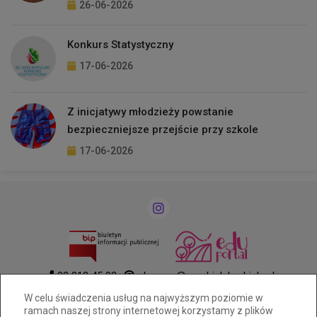
26-06-2026
Konkurs Statystyczny
17-06-2026
Z inicjatywy młodzieży powstanie
bezpieczniejsze przejście przy szkole
17-06-2026
33 812 45 03
ekonom@cuw.bielsko-biala.pl
Komorowicka 27, 43-300 Bielsko-Biała
W celu świadczenia usług na najwyższym poziomie w
ramach naszej strony internetowej korzystamy z plików
AE:PL-30567-80333-VSTVT-20