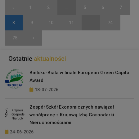
‹
1
2
...
5
6
7
8
9
10
11
...
74
75
›
Ostatnie
aktualności
Bielsko-Biala w finale European Green Capital
Award
18-07-2026
Zespół Szkół Ekonomicznych nawiązał
współpracę z Krajową Izbą Gospodarki
Nieruchomościami
24-06-2026