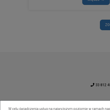
ZO
33 812 4
W celu świadczenia usług na najwyższym poziomie w ramach nasze