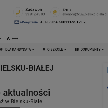
Zadzwoń
E-mail
33 812 45 03
ekonom@cuw.bielsko-biala.pl
AE:PL-30567-80333-VSTVT-20
+
+++
DLA KANDYDATA
O SZKOLE
DOKUMENTY
IELSKU-BIAŁEJ
 aktualności
ż w Bielsku-Białej