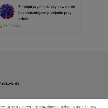
Z inicjatywy młodzieży powstanie
bezpieczniejsze przejście przy
szkole
17-06-2026
ielsko-Biała
żliwiają nam zapewnienie prawidłowego działania naszej strony