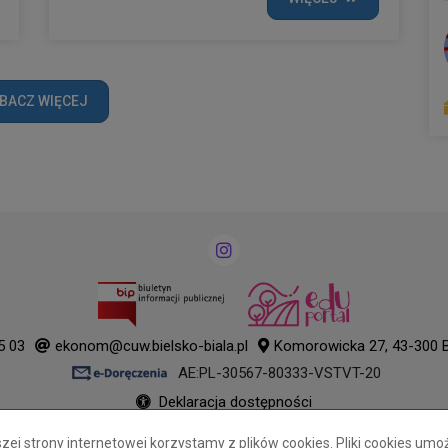
BACZ WIĘCEJ
5 03
ekonom@cuw.bielsko-biala.pl
Komorowicka 27, 43-300 B
AE:PL-30567-80333-VSTVT-20
Deklaracja dostępności
Tryb wysokiego kontrastu
j strony internetowej korzystamy z plików cookies. Pliki cookies umo