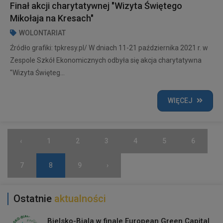
Finał akcji charytatywnej "Wizyta Świętego
Mikołaja na Kresach"
WOLONTARIAT
Źródło grafiki: tpkresy.pl/ W dniach 11-21 października 2021 r. w
Zespole Szkół Ekonomicznych odbyła się akcja charytatywna
"Wizyta Święteg...
WIĘCEJ
‹
1
2
3
4
5
6
7
8
9
›
Ostatnie
aktualności
Bielsko-Biala w finale European Green Capital