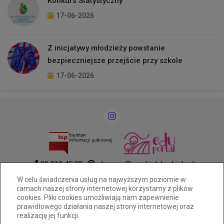
Konkurs Statystyczny
17-06-2026
Z inicjatywy młodzieży powstanie
bezpieczniejsze przejście przy szkole
17-06-2026
33 812 45 03
ekonom@cuw.bielsko-biala.pl
Komorowicka 27, 43-300 Bielsko-Biała
W celu świadczenia usług na najwyższym poziomie w
ramach naszej strony internetowej korzystamy z plików
AE:PL-30567-80333-VSTVT-20
cookies. Pliki cookies umożliwiają nam zapewnienie
Deklaracja dostępności
prawidłowego działania naszej strony internetowej oraz
realizację jej funkcji.
Tryb wysokiego kontrastu