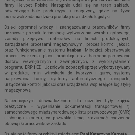
firmy Helvoet Polska. Następnie udali się na teren zakładu,
odwiedzając hale produkcyjne i magazyny, gdzie na żywo
poznawali zadania działu produkcji oraz działu logistyki.
Dzięki ogromnej wiedzy i zaangażowaniu pracowników firmy
uczniowie poznali technologię wytwarzania wyrobu gotowego,
zasady przepływu materiałów na liniach produkcyjnych,
zarządzanie procesami magazynowymi, proces kontroli jakości
oraz funkcjonowanie systemu
kanban
.
Młodzież obserwowała
proces tworzenia planu produkcji oraz harmonogramowanie
dostaw wewnętrznych i zewnętrznych, z wykorzystaniem
programu ERP i EDI. Uczniowie zobaczyli sprzęt wykorzystywany
w produkcji, m.in. wtryskarki do tworzyw i gumy, systemy
nagrzewania formy, systemy automatycznego transportu,
urządzenia kontroli jakości oraz urządzenia wspierające logistykę
magazynową.
Najcenniejszym doświadczeniem dla uczniów były zajęcia
praktyczne – wypełnianie dokumentacji transportowej, tj.
samochodowego międzynarodowego listu przewozowego (CMR)
i obsługa skanera, co pozwoliło lepiej zrozumieć codzienne
obowiązki pracowników zakładu.
Działalność firmy przybliżyli młodzieży:
Pani Katarzyny Karpeta
–