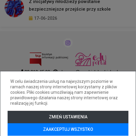
Z inicjatywy młodzieży powstanie
bezpieczniejsze przejście przy szkole
17-06-2026
33 812 45 03
ekonom@cuw.bielsko-biala.pl
Komorowicka 27, 43-300 Bielsko-Biała
W celu świadczenia usług na najwyższym poziomie w
ramach naszej strony internetowej korzystamy z plików
AE:PL-30567-80333-VSTVT-20
cookies. Pliki cookies umożliwiają nam zapewnienie
Deklaracja dostępności
prawidłowego działania naszej strony internetowej oraz
realizację jej funkcji.
Tryb wysokiego kontrastu
+
++
+++
ZMIEŃ USTAWIENIA
© 2026
WizjaNet
Wszystkie prawa zastrzeżone.
ZAAKCEPTUJ WSZYSTKO